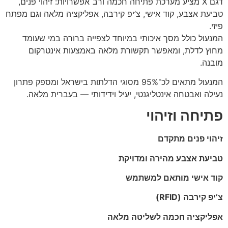
דגם X מציע מערכת פתיחה חכמה ורב־אפשרויות: זיהוי פנים,
טביעת אצבע, קוד אישי, צ’יפ קירבה, אפליקציה מלאה וגם מפתח
פיזי.
המנעול כולל מסך איכותי במיוחד לצפייה ברורה במי שעומד
מחוץ לדלת, ומאפשר תקשורת מלאה באמצעות אינטרקום
מובנה.
המנעול מתאים לכ־95% מסוגי הדלתות בישראל ומספק פתרון
נעילה ואבטחה אינטליגנטי, יעיל וידידותי — בעברית מלאה.
פתיחה וזיהוי
זיהוי פנים מתקדם
טביעת אצבע מהירה ומדויקת
קוד אישי מותאם למשתמש
צ’יפ קירבה (RFID)
אפליקציה חכמה לשליטה מלאה