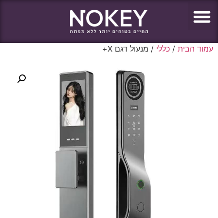
עמוד הבית
/
כללי
/ מנעול דגם X+